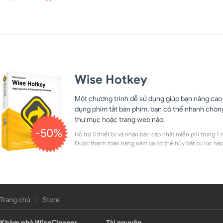
Wise Hotkey
Một chương trình dễ sử dụng giúp bạn nâng cao 
dụng phím tắt bàn phím, bạn có thể nhanh chóng
thư mục hoặc trang web nào.
-50%
Hỗ trợ 3 thiết bị và nhận bản cập nhật miễn phí trong 1 
Được thanh toán hàng năm và có thể hủy bất cứ lúc nào
Trang chủ
Store
Khám phá WiseCleaner
Tài nguyên