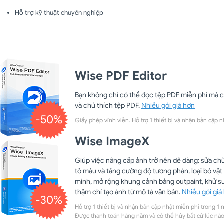
Hỗ trợ kỹ thuật chuyên nghiệp
Wise PDF Editor
Bạn không chỉ có thể đọc tệp PDF miễn phí mà c
và chú thích tệp PDF.
Nhiều gói giá hơn
-50%
Giấy phép vĩnh viễn. Hỗ trợ 1 thiết bị và nhận bản cập n
Wise ImageX
Giúp việc nâng cấp ảnh trở nên dễ dàng: sửa ch
tô màu và tăng cường độ tương phản, loại bỏ vậ
minh, mở rộng khung cảnh bằng outpaint, khử s
thậm chí tạo ảnh từ mô tả văn bản.
Nhiều gói giá
-30%
Hỗ trợ 1 thiết bị và nhận bản cập nhật miễn phí trong 1 
Được thanh toán hàng năm và có thể hủy bất cứ lúc nào