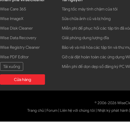
Wise Care 365
Tăng tốc máy tính chậm của tôi
Wise ImageX
Sửa chữa ảnh cũ và bị hỏng
Wise Disk Cleaner
Miễn phí để phục hồi các tập tin đã xó
Wise Data Recovery
Giải phóng dung lượng đĩa
Wise Registry Cleaner
Bảo vệ và mã hóa các tập tin và thư m
Wise PDF Editor
Gỡ cài đặt hoàn toàn các ứng dụng 
Tải xuống
Miễn phí để dọn dẹp sổ đăng ký PC 
Cửa hàng
© 2006-2026 WiseCl
Trang chủ
|
Forum
|
Liên hệ với chúng tôi
|
Nhật ký phát hành