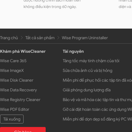
được hưởng chính sách hoàn tiền
nhân củ
không điều kiện trong 60 ngày.
diện và
Trang chủ
Tất cả sản phẩm
Wise Program Uninstaller
Khám phá WiseCleaner
Tài nguyên
Wise Care 365
Tăng tốc máy tính chậm của tôi
Wise ImageX
Sửa chữa ảnh cũ và bị hỏng
Wise Disk Cleaner
Miễn phí để phục hồi các tập tin đã xó
Wise Data Recovery
Giải phóng dung lượng đĩa
Wise Registry Cleaner
Bảo vệ và mã hóa các tập tin và thư m
Wise PDF Editor
Gỡ cài đặt hoàn toàn các ứng dụng 
Tải xuống
Miễn phí để dọn dẹp sổ đăng ký PC 