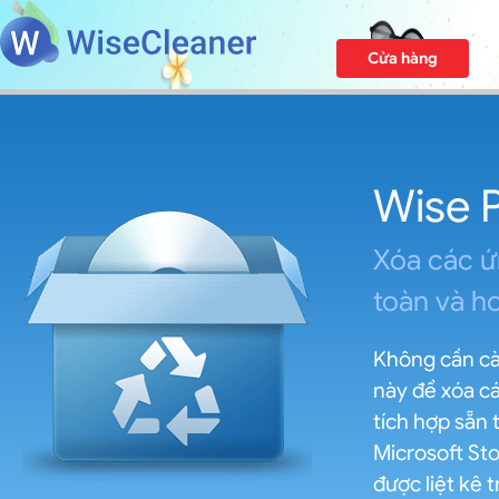
Cửa hàng
Wise P
Xóa các 
toàn và h
Không cần cà
này để xóa c
tích hợp sẵn
Microsoft Sto
được liệt kê 