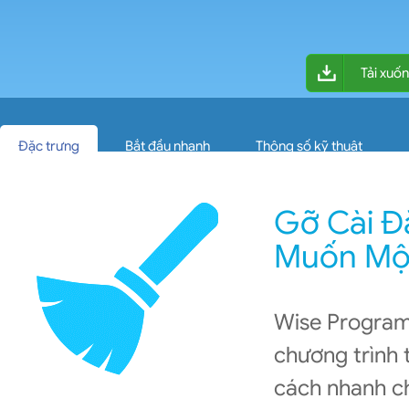
Tải xuố
Phiên bản: 3.2.9
Đặc trưng
Bắt đầu nhanh
Thông số kỹ thuật
Gỡ Cài Đ
Muốn Một
Wise Program 
chương trình
cách nhanh ch