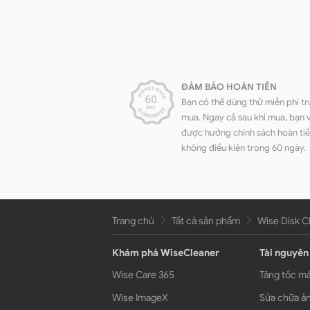
ĐẢM BẢO HOÀN TIỀN
Bạn có thể dùng thử miễn phí tr
mua. Ngay cả sau khi mua, bạn 
được hưởng chính sách hoàn ti
không điều kiện trong 60 ngày.
Trang chủ
Tất cả sản phẩm
Wise Disk C
Khám phá WiseCleaner
Tài nguyên
Wise Care 365
Tăng tốc má
Wise ImageX
Sửa chữa ản