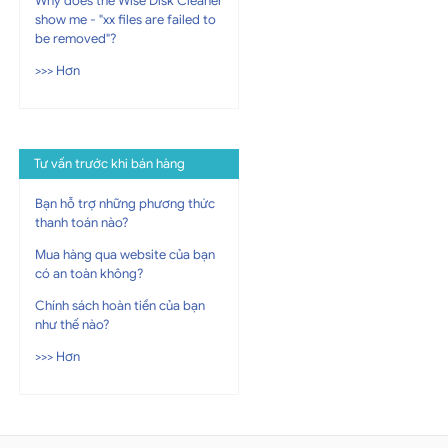
Why does the Wise Disk Cleaner
show me - "xx files are failed to
be removed"?
>>> Hơn
Tư vấn trước khi bán hàng
Bạn hỗ trợ những phương thức
thanh toán nào?
Mua hàng qua website của bạn
có an toàn không?
Chính sách hoàn tiền của bạn
như thế nào?
>>> Hơn