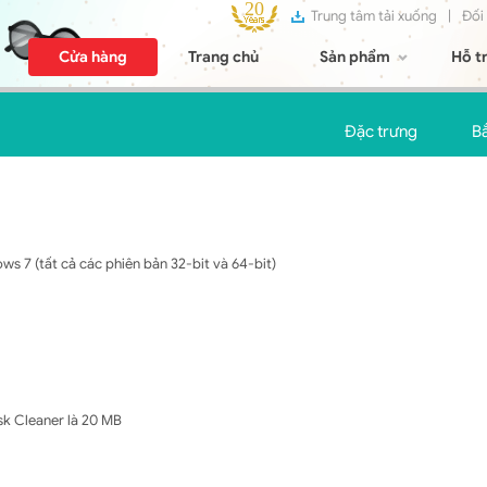
Trung tâm tải xuống
|
Đối
Cửa hàng
Trang chủ
Sản phẩm
Hỗ t
Đặc trưng
B
s 7 (tất cả các phiên bản 32-bit và 64-bit)
isk Cleaner là 20 MB