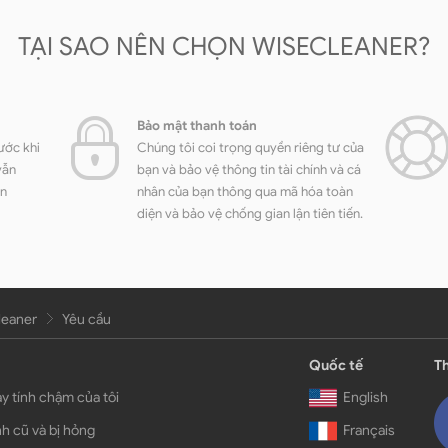
TẠI SAO NÊN CHỌN WISECLEANER?
Bảo mật thanh toán
ước khi
Chúng tôi coi trọng quyền riêng tư của
vẫn
bạn và bảo vệ thông tin tài chính và cá
ền
nhân của bạn thông qua mã hóa toàn
diện và bảo vệ chống gian lận tiên tiến.
leaner
Yêu cầu
Quốc tế
Th
y tính chậm của tôi
English
h cũ và bị hỏng
Français