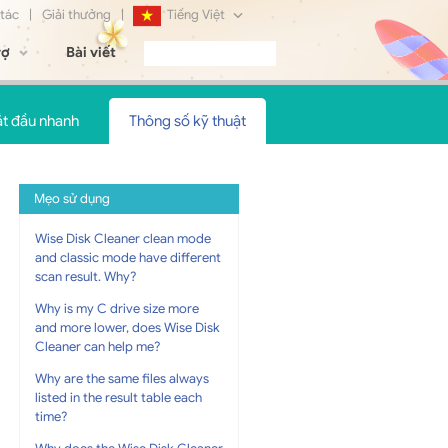
 tác
|
Giải thưởng
|
Tiếng Việt
rợ
Bài viết
English
Français
ắt đầu nhanh
Thông số kỹ thuật
Deutsch
日本語
Mẹo sử dụng
Русский
Wise Disk Cleaner clean mode
and classic mode have different
简体中文
scan result. Why?
Why is my C drive size more
and more lower, does Wise Disk
Cleaner can help me?
Why are the same files always
listed in the result table each
time?