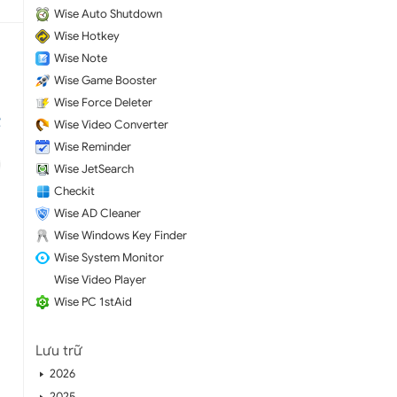
Wise Auto Shutdown
Wise Hotkey
Wise Note
Wise Game Booster
Wise Force Deleter
Wise Video Converter
Wise Reminder
Wise JetSearch
Checkit
Wise AD Cleaner
Wise Windows Key Finder
Wise System Monitor
Wise Video Player
Wise PC 1stAid
Lưu trữ
2026
2025