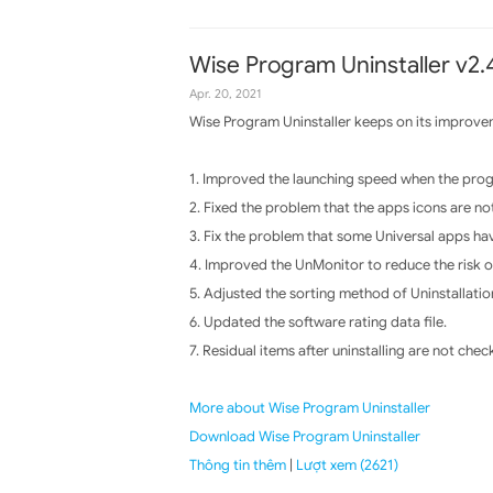
Wise Program Uninstaller v2.
Apr. 20, 2021
Wise Program Uninstaller keeps on its improvem
1. Improved the launching speed when the prog
2. Fixed the problem that the apps icons are no
3. Fix the problem that some Universal apps ha
4. Improved the UnMonitor to reduce the risk of
5. Adjusted the sorting method of Uninstallation
6. Updated the software rating data file.
7. Residual items after uninstalling are not chec
More about Wise Program Uninstaller
Download Wise Program Uninstaller
Thông tin thêm
|
Lượt xem (2621)