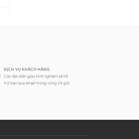
DỊCH VỤ KHÁCH HÀNG
Các đại diện giàu kinh nghiệm sẽ hỗ
trợ bạn qua email trong vòng 24 giờ.