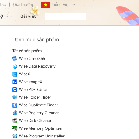
 tác
|
Giải thưởng
|
Tiếng Việt
rợ
Bài viết
English
Français
Danh mục sản phẩm
Deutsch
Tất cả sản phẩm
Wise Care 365
日本語
Wise Data Recovery
Русский
WiseX
Wise ImageX
简体中文
Wise PDF Editor
Wise Folder Hider
Wise Duplicate Finder
Wise Registry Cleaner
Wise Disk Cleaner
Wise Memory Optimizer
Wise Program Uninstaller