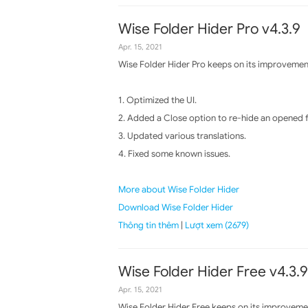
Wise Folder Hider Pro v4.3.9
Apr. 15, 2021
Wise Folder Hider Pro keeps on its improvement
1. Optimized the UI.
2. Added a Close option to re-hide an opened 
3. Updated various translations.
4. Fixed some known issues.
More about Wise Folder Hider
Download Wise Folder Hider
Thông tin thêm
|
Lượt xem (2679)
Wise Folder Hider Free v4.3.9
Apr. 15, 2021
Wise Folder Hider Free keeps on its improvemen