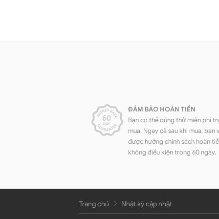
ĐẢM BẢO HOÀN TIỀN
Bạn có thể dùng thử miễn phí tr
mua. Ngay cả sau khi mua, bạn 
được hưởng chính sách hoàn ti
không điều kiện trong 60 ngày.
Trang chủ
Nhật ký cập nhật