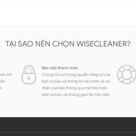
TẠI SAO NÊN CHỌN WISECLEANER?
Bảo mật thanh toán
ước khi
Chúng tôi coi trọng quyền riêng tư của
vẫn
bạn và bảo vệ thông tin tài chính và cá
ền
nhân của bạn thông qua mã hóa toàn
diện và bảo vệ chống gian lận tiên tiến.