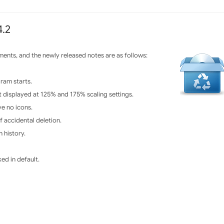
4.2
ents, and the newly released notes are as follows:
ram starts.
t displayed at 125% and 175% scaling settings.
ve no icons.
 accidental deletion.
 history.
ked in default.