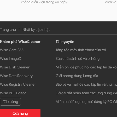
không điều kiện trong 60 ngày.
diện và
Trang chủ
Nhật ký cập nhật
Khám phá WiseCleaner
Tài nguyên
Wise Care 365
Tăng tốc máy tính chậm của tôi
Wise ImageX
Sửa chữa ảnh cũ và bị hỏng
Wise Disk Cleaner
Miễn phí để phục hồi các tập tin đã xó
Wise Data Recovery
Giải phóng dung lượng đĩa
Wise Registry Cleaner
Bảo vệ và mã hóa các tập tin và thư m
Wise PDF Editor
Gỡ cài đặt hoàn toàn các ứng dụng 
Tải xuống
Miễn phí để dọn dẹp sổ đăng ký PC 
Cửa hàng