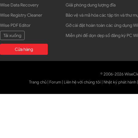
Wise Data Recovery
Giải phóng dung lượng đĩa
Wise Registry Cleaner
Bảo vệ và mã hóa các tập tin và thư m
Wise PDF Editor
Gỡ cài đặt hoàn toàn các ứng dụng 
Tải xuống
Miễn phí để dọn dẹp sổ đăng ký PC 
Cửa hàng
© 2006-2026 WiseCl
Trang chủ
|
Forum
|
Liên hệ với chúng tôi
|
Nhật ký phát hành