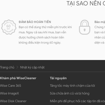
TẠI SAO NÊN
ĐẢM BẢO HOÀN TIỀN
Bảo mậ
Bạn có thể dùng thử miễn phí trước khi
Chúng t
mua. Ngay cả sau khi mua, bạn vẫn
bạn và 
được hưởng chính sách hoàn tiền
nhân củ
không điều kiện trong 60 ngày.
diện và
Trang chủ
Nhật ký cập nhật
Khám phá WiseCleaner
Tài nguyên
Wise Care 365
Tăng tốc máy tính chậm của tôi
Wise ImageX
Sửa chữa ảnh cũ và bị hỏng
Wise Disk Cleaner
Miễn phí để phục hồi các tập tin đã xó