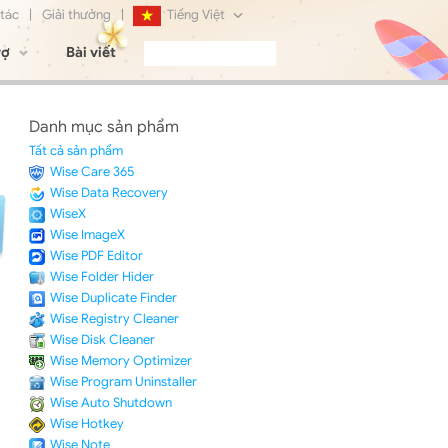
 tác
|
Giải thưởng
|
Tiếng Việt
rợ
Bài viết
English
Français
Danh mục sản phẩm
Deutsch
Tất cả sản phẩm
Wise Care 365
日本語
Wise Data Recovery
WiseX
Русский
Wise ImageX
Wise PDF Editor
简体中文
Wise Folder Hider
Wise Duplicate Finder
Wise Registry Cleaner
Wise Disk Cleaner
Wise Memory Optimizer
Wise Program Uninstaller
Wise Auto Shutdown
Wise Hotkey
Wise Note