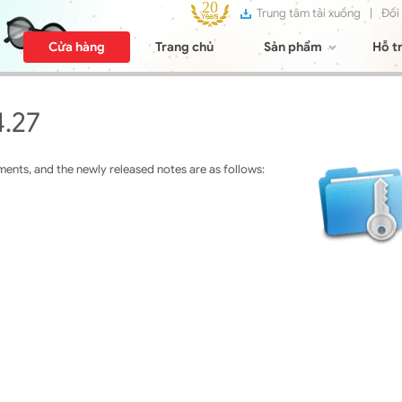
Trung tâm tải xuống
|
Đối
Cửa hàng
Trang chủ
Sản phẩm
Hỗ t
4.27
ents, and the newly released notes are as follows: