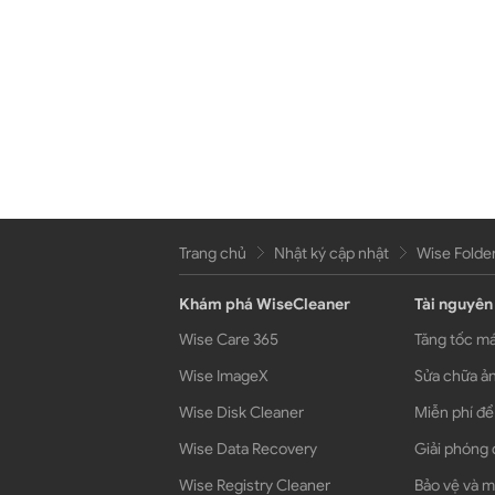
Trang chủ
Nhật ký cập nhật
Wise Folder
Khám phá WiseCleaner
Tài nguyên
Wise Care 365
Tăng tốc má
Wise ImageX
Sửa chữa ản
Wise Disk Cleaner
Miễn phí để
Wise Data Recovery
Giải phóng 
Wise Registry Cleaner
Bảo vệ và m