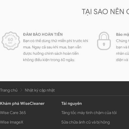
TẠI SAO NÊN
ĐẢM BẢO HOÀN TIỀN
Bảo mậ
Bạn có thể dùng thử miễn phí trước khi
Chúng t
mua. Ngay cả sau khi mua, bạn vẫn
bạn và 
được hưởng chính sách hoàn tiền
nhân củ
không điều kiện trong 60 ngày.
diện và
Trang chủ
Nhật ký cập nhật
Khám phá WiseCleaner
Tài nguyên
Wise Care 365
Tăng tốc máy tính chậm của tôi
Wise ImageX
Sửa chữa ảnh cũ và bị hỏng