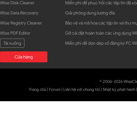
Wise Disk Cleaner
Miễn phí để phục hồi các tập tin đã xó
Wise Data Recovery
Giải phóng dung lượng đĩa
Wise Registry Cleaner
Bảo vệ và mã hóa các tập tin và thư m
Wise PDF Editor
Gỡ cài đặt hoàn toàn các ứng dụng 
Tải xuống
Miễn phí để dọn dẹp sổ đăng ký PC 
Cửa hàng
© 2006-2026 WiseCl
Trang chủ
|
Forum
|
Liên hệ với chúng tôi
|
Nhật ký phát hành