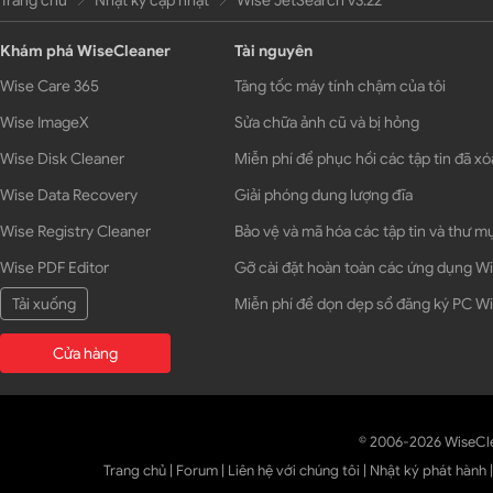
Trang chủ
Nhật ký cập nhật
Wise JetSearch v3.22
Khám phá WiseCleaner
Tài nguyên
Wise Care 365
Tăng tốc máy tính chậm của tôi
Wise ImageX
Sửa chữa ảnh cũ và bị hỏng
Wise Disk Cleaner
Miễn phí để phục hồi các tập tin đã xó
Wise Data Recovery
Giải phóng dung lượng đĩa
Wise Registry Cleaner
Bảo vệ và mã hóa các tập tin và thư m
Wise PDF Editor
Gỡ cài đặt hoàn toàn các ứng dụng 
Tải xuống
Miễn phí để dọn dẹp sổ đăng ký PC 
Cửa hàng
© 2006-2026 WiseCl
Trang chủ
|
Forum
|
Liên hệ với chúng tôi
|
Nhật ký phát hành