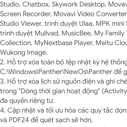
Studio, Chatbox, Skywork Desktop, Movavi
Screen Recorder, Movavi Video Converter,
Studio Viewer, trình duyệt Ulaa, MPK min
trình duyệt Mullvad, MusicBee, My Family
Collection, MyNextbase Player, Meitu Clou
Wukong Image.
2. Hỗ trợ xóa toàn bộ tệp nhật ký hệ thống
C:\Windows\Panther\NewOs\Panther để gi
3. Hỗ trợ xóa lịch sử nguồn điện và ghi c
trong "Dòng thời gian hoạt động" (Activity
đa quyền riêng tư.
4. Cập nhật và tối ưu hóa các quy tắc dọn
và PDF24 để quét sạch sẽ hơn.