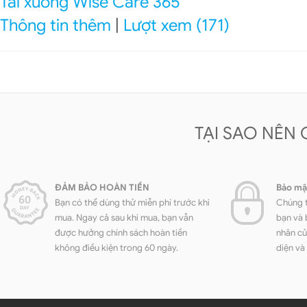
Tải xuống Wise Care 365
Thông tin thêm
|
Lượt xem (171)
TẠI SAO NÊN
ĐẢM BẢO HOÀN TIỀN
Bảo mậ
Bạn có thể dùng thử miễn phí trước khi
Chúng t
mua. Ngay cả sau khi mua, bạn vẫn
bạn và 
được hưởng chính sách hoàn tiền
nhân củ
không điều kiện trong 60 ngày.
diện và