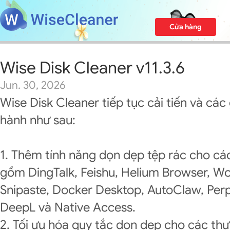
Cửa hàng
Wise Disk Cleaner v11.3.6
Jun. 30, 2026
Wise Disk Cleaner tiếp tục cải tiến và các
hành như sau:
1. Thêm tính năng dọn dẹp tệp rác cho c
gồm DingTalk, Feishu, Helium Browser, 
Snipaste, Docker Desktop, AutoClaw, Perp
DeepL và Native Access.
2. Tối ưu hóa quy tắc dọn dẹp cho các th