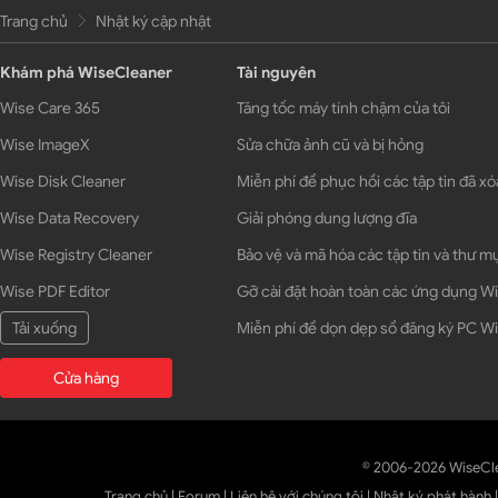
Trang chủ
Nhật ký cập nhật
Khám phá WiseCleaner
Tài nguyên
Wise Care 365
Tăng tốc máy tính chậm của tôi
Wise ImageX
Sửa chữa ảnh cũ và bị hỏng
Wise Disk Cleaner
Miễn phí để phục hồi các tập tin đã xó
Wise Data Recovery
Giải phóng dung lượng đĩa
Wise Registry Cleaner
Bảo vệ và mã hóa các tập tin và thư m
Wise PDF Editor
Gỡ cài đặt hoàn toàn các ứng dụng 
Tải xuống
Miễn phí để dọn dẹp sổ đăng ký PC 
Cửa hàng
© 2006-2026 WiseCl
Trang chủ
|
Forum
|
Liên hệ với chúng tôi
|
Nhật ký phát hành