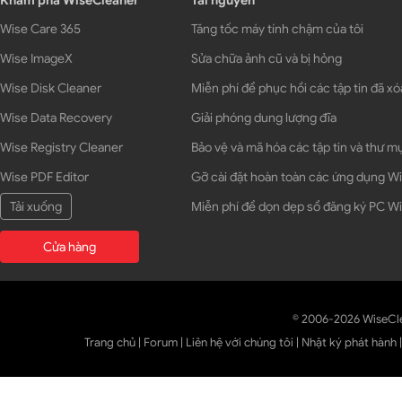
Khám phá WiseCleaner
Tài nguyên
Wise Care 365
Tăng tốc máy tính chậm của tôi
Wise ImageX
Sửa chữa ảnh cũ và bị hỏng
Wise Disk Cleaner
Miễn phí để phục hồi các tập tin đã xó
Wise Data Recovery
Giải phóng dung lượng đĩa
Wise Registry Cleaner
Bảo vệ và mã hóa các tập tin và thư m
Wise PDF Editor
Gỡ cài đặt hoàn toàn các ứng dụng 
Tải xuống
Miễn phí để dọn dẹp sổ đăng ký PC 
Cửa hàng
© 2006-2026 WiseCl
Trang chủ
|
Forum
|
Liên hệ với chúng tôi
|
Nhật ký phát hành