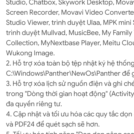
Studio, Chatbox, Skywork Desktop, Movav
Screen Recorder, Movavi Video Converter
Studio Viewer, trình duyệt Ulaa, MPK min
trình duyệt Mullvad, MusicBee, My Family
Collection, MyNextbase Player, Meitu Clou
Wukong Image.
2. Hỗ trợ xóa toàn bộ tệp nhật ký hệ thống
C:\Windows\Panther\NewOs\Panther để gi
3. Hỗ trợ xóa lịch sử nguồn điện và ghi c
trong "Dòng thời gian hoạt động" (Activity
đa quyền riêng tư.
4. Cập nhật và tối ưu hóa các quy tắc dọn
và PDF24 để quét sạch sẽ hơn.