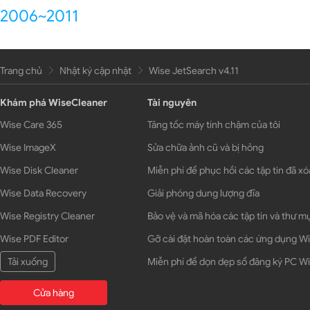
2006~2011
Trang chủ
Nhật ký cập nhật
Wise JetSearch v4.11
Khám phá WiseCleaner
Tài nguyên
Wise Care 365
Tăng tốc máy tính chậm của tôi
Wise ImageX
Sửa chữa ảnh cũ và bị hỏng
Wise Disk Cleaner
Miễn phí để phục hồi các tập tin đã xó
Wise Data Recovery
Giải phóng dung lượng đĩa
Wise Registry Cleaner
Bảo vệ và mã hóa các tập tin và thư m
Wise PDF Editor
Gỡ cài đặt hoàn toàn các ứng dụng 
Tải xuống
Miễn phí để dọn dẹp sổ đăng ký PC 
Cửa hàng