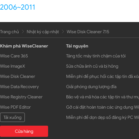
2006~2011
Trang chủ
Nhật ký cập nhật
Wise Disk Cleaner 7.15
Khám phá WiseCleaner
Tài nguyên
Wise Care 365
Tăng tốc máy tính chậm của tôi
Wise ImageX
Sửa chữa ảnh cũ và bị hỏng
Wise Disk Cleaner
Miễn phí để phục hồi các tập tin đã xó
Wise Data Recovery
Giải phóng dung lượng đĩa
Wise Registry Cleaner
Bảo vệ và mã hóa các tập tin và thư m
Wise PDF Editor
Gỡ cài đặt hoàn toàn các ứng dụng 
Tải xuống
Miễn phí để dọn dẹp sổ đăng ký PC 
Cửa hàng