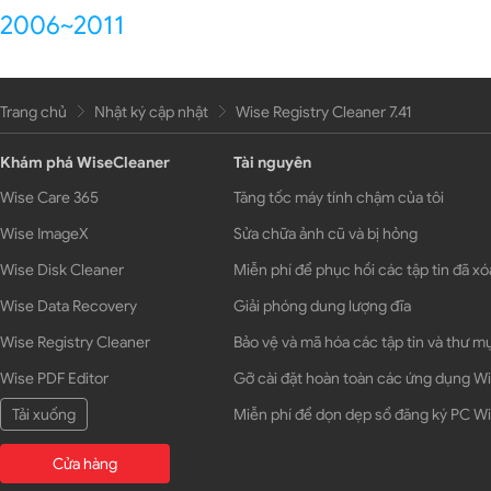
2006~2011
Trang chủ
Nhật ký cập nhật
Wise Registry Cleaner 7.41
Khám phá WiseCleaner
Tài nguyên
Wise Care 365
Tăng tốc máy tính chậm của tôi
Wise ImageX
Sửa chữa ảnh cũ và bị hỏng
Wise Disk Cleaner
Miễn phí để phục hồi các tập tin đã xó
Wise Data Recovery
Giải phóng dung lượng đĩa
Wise Registry Cleaner
Bảo vệ và mã hóa các tập tin và thư m
Wise PDF Editor
Gỡ cài đặt hoàn toàn các ứng dụng 
Tải xuống
Miễn phí để dọn dẹp sổ đăng ký PC 
Cửa hàng