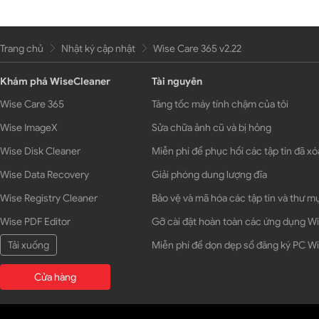
Trang chủ
Nhật ký cập nhật
Wise Care 365 v2.22
Khám phá WiseCleaner
Tài nguyên
Wise Care 365
Tăng tốc máy tính chậm của tôi
Wise ImageX
Sửa chữa ảnh cũ và bị hỏng
Wise Disk Cleaner
Miễn phí để phục hồi các tập tin đã xó
Wise Data Recovery
Giải phóng dung lượng đĩa
Wise Registry Cleaner
Bảo vệ và mã hóa các tập tin và thư m
Wise PDF Editor
Gỡ cài đặt hoàn toàn các ứng dụng 
Tải xuống
Miễn phí để dọn dẹp sổ đăng ký PC 
Cửa hàng