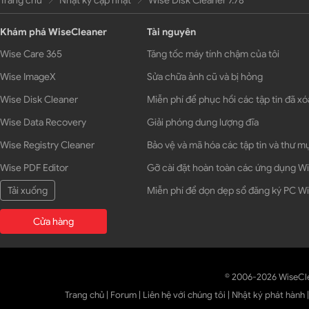
Trang chủ
Nhật ký cập nhật
Wise Disk Cleaner 7.78
Khám phá WiseCleaner
Tài nguyên
Wise Care 365
Tăng tốc máy tính chậm của tôi
Wise ImageX
Sửa chữa ảnh cũ và bị hỏng
Wise Disk Cleaner
Miễn phí để phục hồi các tập tin đã xó
Wise Data Recovery
Giải phóng dung lượng đĩa
Wise Registry Cleaner
Bảo vệ và mã hóa các tập tin và thư m
Wise PDF Editor
Gỡ cài đặt hoàn toàn các ứng dụng 
Tải xuống
Miễn phí để dọn dẹp sổ đăng ký PC 
Cửa hàng
© 2006-2026 WiseCl
Trang chủ
|
Forum
|
Liên hệ với chúng tôi
|
Nhật ký phát hành