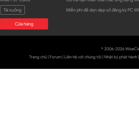
Tải xuống
Miễn phí để dọn dẹp sổ đăng ký PC 
Cửa hàng
© 2006-2026 WiseCl
Trang chủ
|
Forum
|
Liên hệ với chúng tôi
|
Nhật ký phát hành