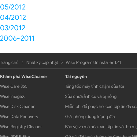
05/2012
04/2012
03/2012
2006~2011
Trang chủ
Nhật ký cập nhật
Wise Program Uninstaller 1.41
Khám phá WiseCleaner
Tài nguyên
Wise Care 365
Tăng tốc máy tính chậm của tôi
Wise ImageX
Sửa chữa ảnh cũ và bị hỏng
Wise Disk Cleaner
Miễn phí để phục hồi các tập tin đã xó
Wise Data Recovery
Giải phóng dung lượng đĩa
Wise Registry Cleaner
Bảo vệ và mã hóa các tập tin và thư m
Wise PDF Editor
Gỡ cài đặt hoàn toàn các ứng dụng 