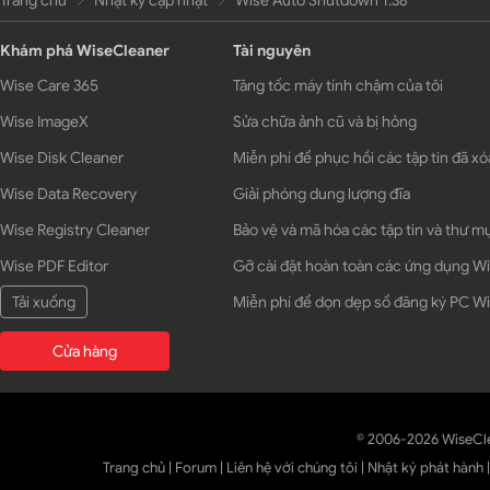
Trang chủ
Nhật ký cập nhật
Wise Auto Shutdown 1.38
Khám phá WiseCleaner
Tài nguyên
Wise Care 365
Tăng tốc máy tính chậm của tôi
Wise ImageX
Sửa chữa ảnh cũ và bị hỏng
Wise Disk Cleaner
Miễn phí để phục hồi các tập tin đã xó
Wise Data Recovery
Giải phóng dung lượng đĩa
Wise Registry Cleaner
Bảo vệ và mã hóa các tập tin và thư m
Wise PDF Editor
Gỡ cài đặt hoàn toàn các ứng dụng 
Tải xuống
Miễn phí để dọn dẹp sổ đăng ký PC 
Cửa hàng
© 2006-2026 WiseCl
Trang chủ
|
Forum
|
Liên hệ với chúng tôi
|
Nhật ký phát hành