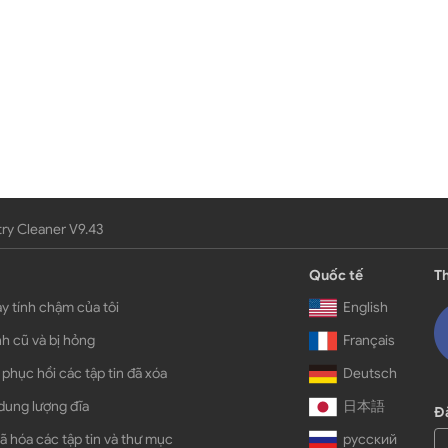
ry Cleaner V9.43
Quốc tế
Th
y tính chậm của tôi
English
h cũ và bị hỏng
Français
 phục hồi các tập tin đã xóa
Deutsch
dung lượng đĩa
日本語
Đă
ã hóa các tập tin và thư mục
русский