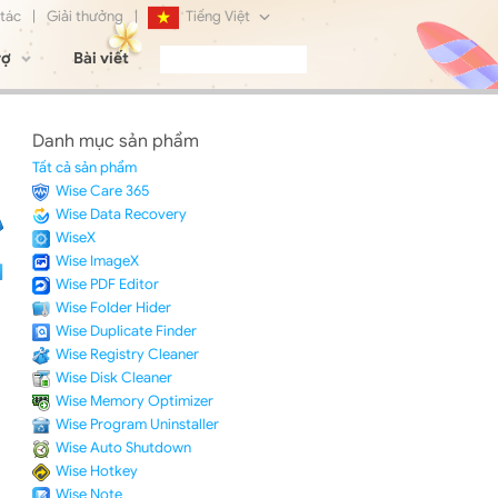
 tác
|
Giải thưởng
|
Tiếng Việt
rợ
Bài viết
English
Français
Danh mục sản phẩm
Deutsch
Tất cả sản phẩm
Wise Care 365
日本語
Wise Data Recovery
WiseX
Русский
Wise ImageX
Wise PDF Editor
简体中文
Wise Folder Hider
Wise Duplicate Finder
Wise Registry Cleaner
Wise Disk Cleaner
Wise Memory Optimizer
Wise Program Uninstaller
Wise Auto Shutdown
Wise Hotkey
Wise Note