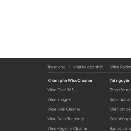
Trang chủ
Nhật ký cập nhật
Wise Regist
Khám phá WiseCleaner
Tài nguyên
Wise Care 365
Tăng tốc má
Wise ImageX
Sửa chữa ản
Wise Disk Cleaner
Miễn phí để
Wise Data Recovery
Giải phóng 
Wise Registry Cleaner
Bảo vệ và m