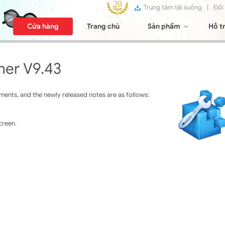
Trung tâm tải xuống
|
Đối
Cửa hàng
Trang chủ
Sản phẩm
Hỗ t
ner V9.43
ents, and the newly released notes are as follows:
creen.