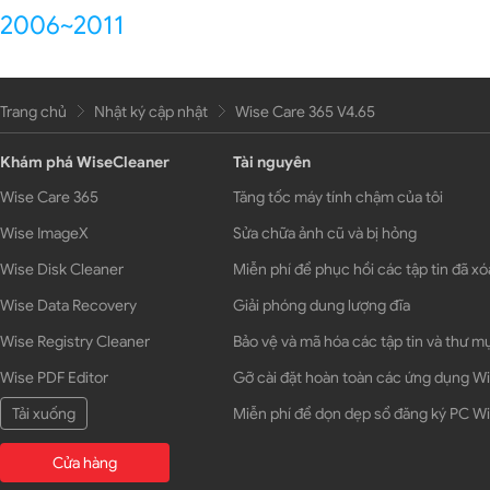
2006~2011
Trang chủ
Nhật ký cập nhật
Wise Care 365 V4.65
Khám phá WiseCleaner
Tài nguyên
Wise Care 365
Tăng tốc máy tính chậm của tôi
Wise ImageX
Sửa chữa ảnh cũ và bị hỏng
Wise Disk Cleaner
Miễn phí để phục hồi các tập tin đã xó
Wise Data Recovery
Giải phóng dung lượng đĩa
Wise Registry Cleaner
Bảo vệ và mã hóa các tập tin và thư m
Wise PDF Editor
Gỡ cài đặt hoàn toàn các ứng dụng 
Tải xuống
Miễn phí để dọn dẹp sổ đăng ký PC 
Cửa hàng