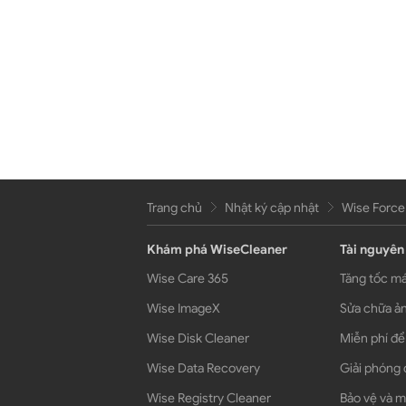
Trang chủ
Nhật ký cập nhật
Wise Force
Khám phá WiseCleaner
Tài nguyên
Wise Care 365
Tăng tốc má
Wise ImageX
Sửa chữa ản
Wise Disk Cleaner
Miễn phí để
Wise Data Recovery
Giải phóng 
Wise Registry Cleaner
Bảo vệ và m