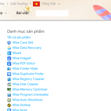
 tác
|
Giải thưởng
|
Tiếng Việt
rợ
Bài viết
English
Français
Danh mục sản phẩm
Deutsch
Tất cả sản phẩm
Wise Care 365
日本語
Wise Data Recovery
WiseX
Русский
Wise ImageX
Wise PDF Editor
简体中文
Wise Folder Hider
Wise Duplicate Finder
Wise Registry Cleaner
Wise Disk Cleaner
Wise Memory Optimizer
Wise Program Uninstaller
Wise Auto Shutdown
Wise Hotkey
Wise Note