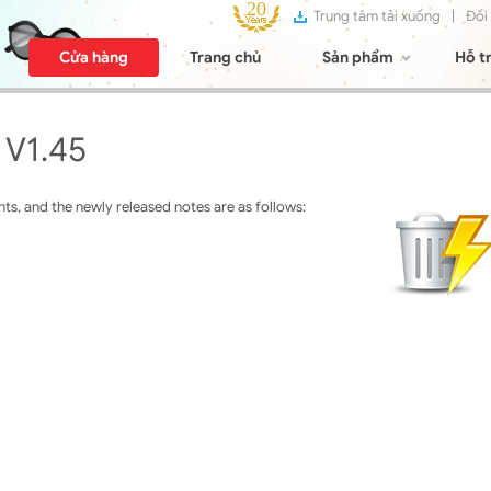
Trung tâm tải xuống
|
Đối
Cửa hàng
Trang chủ
Sản phẩm
Hỗ t
 V1.45
s, and the newly released notes are as follows: