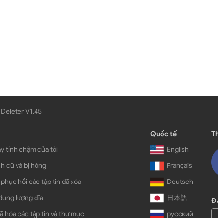
 Deleter V1.45
Quốc tế
Th
y tính chậm của tôi
English
h cũ và bị hỏng
Français
 phục hồi các tập tin đã xóa
Deutsch
dung lượng đĩa
日本語
Đă
ã hóa các tập tin và thư mục
русский