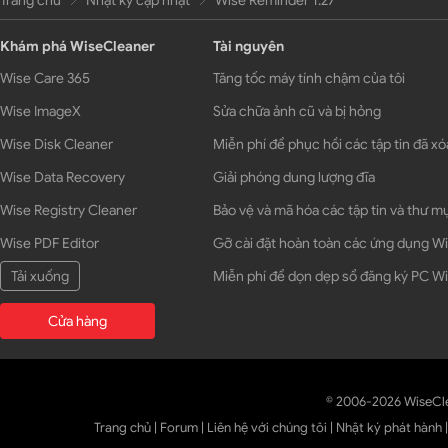
Trang chủ
Nhật ký cập nhật
Wise Reminder 1.27
Khám phá WiseCleaner
Tài nguyên
Wise Care 365
Tăng tốc máy tính chậm của tôi
Wise ImageX
Sửa chữa ảnh cũ và bị hỏng
Wise Disk Cleaner
Miễn phí để phục hồi các tập tin đã xó
Wise Data Recovery
Giải phóng dung lượng đĩa
Wise Registry Cleaner
Bảo vệ và mã hóa các tập tin và thư m
Wise PDF Editor
Gỡ cài đặt hoàn toàn các ứng dụng 
Tải xuống
Miễn phí để dọn dẹp sổ đăng ký PC 
Cửa hàng
© 2006-2026 WiseCl
Trang chủ
|
Forum
|
Liên hệ với chúng tôi
|
Nhật ký phát hành