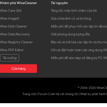
Khám phá WiseCleaner
Tài nguyên
Wise Care 365
Tăng tốc máy tính chậm của tôi
Wise ImageX
Sửa chữa ảnh cũ và bị hỏng
Wise Disk Cleaner
Miễn phí để phục hồi các tập tin đã xó
Wise Data Recovery
Giải phóng dung lượng đĩa
Wise Registry Cleaner
Bảo vệ và mã hóa các tập tin và thư m
Wise PDF Editor
Gỡ cài đặt hoàn toàn các ứng dụng 
Tải xuống
Miễn phí để dọn dẹp sổ đăng ký PC 
Cửa hàng
© 2006-2026 WiseCl
Trang chủ
|
Forum
|
Liên hệ với chúng tôi
|
Nhật ký phát hành