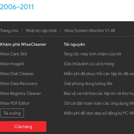
2006~2011
Trang chủ
Nhật ký cập nhật
Wise System Monitor V1.48
Khám phá WiseCleaner
Tài nguyên
Wise Care 365
Tăng tốc máy tính chậm của tôi
Wise ImageX
Sửa chữa ảnh cũ và bị hỏng
Wise Disk Cleaner
Miễn phí để phục hồi các tập tin đã xó
Wise Data Recovery
Giải phóng dung lượng đĩa
Wise Registry Cleaner
Bảo vệ và mã hóa các tập tin và thư m
Wise PDF Editor
Gỡ cài đặt hoàn toàn các ứng dụng 
Tải xuống
Miễn phí để dọn dẹp sổ đăng ký PC 
Cửa hàng