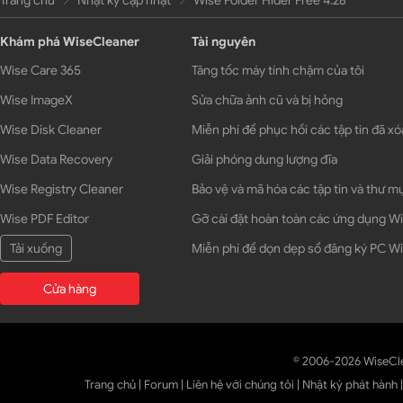
Trang chủ
Nhật ký cập nhật
Wise Folder Hider Free 4.28
Khám phá WiseCleaner
Tài nguyên
Wise Care 365
Tăng tốc máy tính chậm của tôi
Wise ImageX
Sửa chữa ảnh cũ và bị hỏng
Wise Disk Cleaner
Miễn phí để phục hồi các tập tin đã xó
Wise Data Recovery
Giải phóng dung lượng đĩa
Wise Registry Cleaner
Bảo vệ và mã hóa các tập tin và thư m
Wise PDF Editor
Gỡ cài đặt hoàn toàn các ứng dụng 
Tải xuống
Miễn phí để dọn dẹp sổ đăng ký PC 
Cửa hàng
© 2006-2026 WiseCl
Trang chủ
|
Forum
|
Liên hệ với chúng tôi
|
Nhật ký phát hành