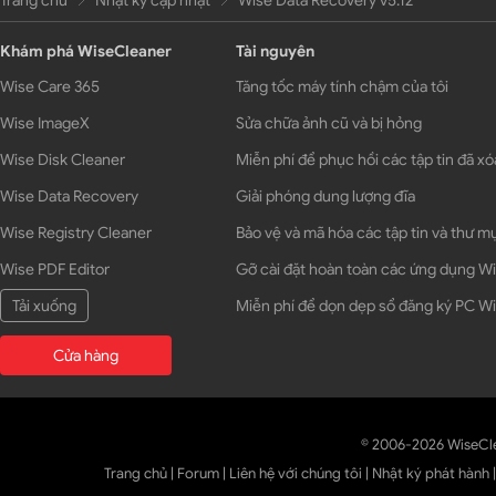
Trang chủ
Nhật ký cập nhật
Wise Data Recovery v5.12
Khám phá WiseCleaner
Tài nguyên
Wise Care 365
Tăng tốc máy tính chậm của tôi
Wise ImageX
Sửa chữa ảnh cũ và bị hỏng
Wise Disk Cleaner
Miễn phí để phục hồi các tập tin đã xó
Wise Data Recovery
Giải phóng dung lượng đĩa
Wise Registry Cleaner
Bảo vệ và mã hóa các tập tin và thư m
Wise PDF Editor
Gỡ cài đặt hoàn toàn các ứng dụng 
Tải xuống
Miễn phí để dọn dẹp sổ đăng ký PC 
Cửa hàng
© 2006-2026 WiseCl
Trang chủ
|
Forum
|
Liên hệ với chúng tôi
|
Nhật ký phát hành