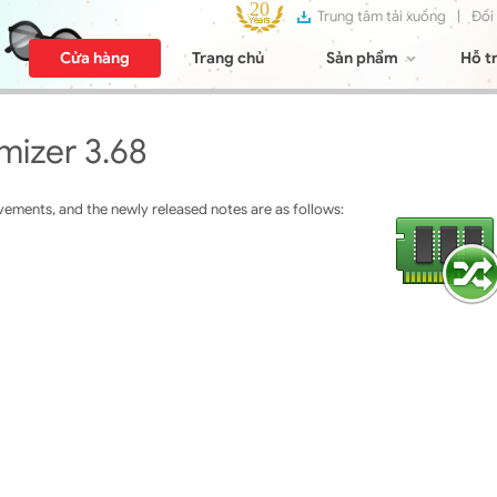
Trung tâm tải xuống
|
Đối
Cửa hàng
Trang chủ
Sản phẩm
Hỗ t
izer 3.68
ments, and the newly released notes are as follows: