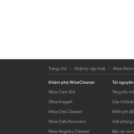
Trang chủ
Nhật ký cập nhật
Wise Memor
Khám phá WiseCleaner
Tài nguyên
Wise Care 365
Tăng tốc má
Wise ImageX
Sửa chữa ản
Wise Disk Cleaner
Miễn phí để
Wise Data Recovery
Giải phóng 
Wise Registry Cleaner
Bảo vệ và m