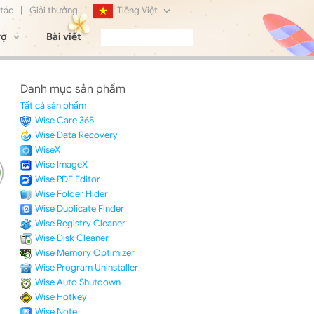
 tác
|
Giải thưởng
|
Tiếng Việt
rợ
Bài viết
English
Français
Danh mục sản phẩm
Deutsch
Tất cả sản phẩm
Wise Care 365
日本語
Wise Data Recovery
WiseX
Русский
Wise ImageX
Wise PDF Editor
简体中文
Wise Folder Hider
Wise Duplicate Finder
Wise Registry Cleaner
Wise Disk Cleaner
Wise Memory Optimizer
Wise Program Uninstaller
Wise Auto Shutdown
Wise Hotkey
Wise Note