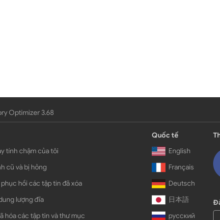
y Optimizer 3.68
Quốc tế
Th
y tính chậm của tôi
English
h cũ và bị hỏng
Français
 phục hồi các tập tin đã xóa
Deutsch
dung lượng đĩa
日本語
Đă
ã hóa các tập tin và thư mục
русский