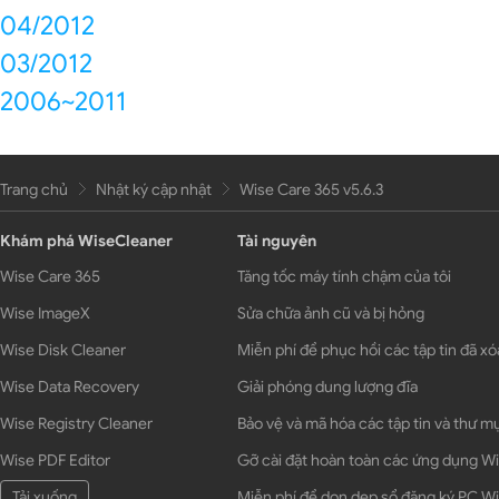
04/2012
03/2012
2006~2011
Trang chủ
Nhật ký cập nhật
Wise Care 365 v5.6.3
Khám phá WiseCleaner
Tài nguyên
Wise Care 365
Tăng tốc máy tính chậm của tôi
Wise ImageX
Sửa chữa ảnh cũ và bị hỏng
Wise Disk Cleaner
Miễn phí để phục hồi các tập tin đã xó
Wise Data Recovery
Giải phóng dung lượng đĩa
Wise Registry Cleaner
Bảo vệ và mã hóa các tập tin và thư m
Wise PDF Editor
Gỡ cài đặt hoàn toàn các ứng dụng 
Tải xuống
Miễn phí để dọn dẹp sổ đăng ký PC 