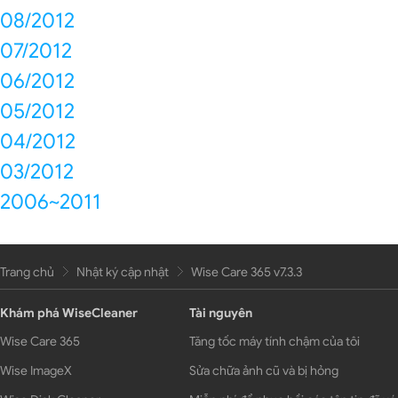
08/2012
07/2012
06/2012
05/2012
04/2012
03/2012
2006~2011
Trang chủ
Nhật ký cập nhật
Wise Care 365 v7.3.3
Khám phá WiseCleaner
Tài nguyên
Wise Care 365
Tăng tốc máy tính chậm của tôi
Wise ImageX
Sửa chữa ảnh cũ và bị hỏng