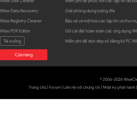
Wise Disk Cleaner
Miễn phí để phục hồi các tập tin đã xó
Wise Data Recovery
Giải phóng dung lượng đĩa
Wise Registry Cleaner
Bảo vệ và mã hóa các tập tin và thư m
Wise PDF Editor
Gỡ cài đặt hoàn toàn các ứng dụng 
Tải xuống
Miễn phí để dọn dẹp sổ đăng ký PC 
Cửa hàng
© 2006-2026 WiseCl
Trang chủ
|
Forum
|
Liên hệ với chúng tôi
|
Nhật ký phát hành