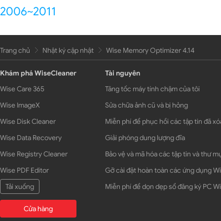
2006~2011
Trang chủ
Nhật ký cập nhật
Wise Memory Optimizer 4.14
Khám phá WiseCleaner
Tài nguyên
Wise Care 365
Tăng tốc máy tính chậm của tôi
Wise ImageX
Sửa chữa ảnh cũ và bị hỏng
Wise Disk Cleaner
Miễn phí để phục hồi các tập tin đã xó
Wise Data Recovery
Giải phóng dung lượng đĩa
Wise Registry Cleaner
Bảo vệ và mã hóa các tập tin và thư m
Wise PDF Editor
Gỡ cài đặt hoàn toàn các ứng dụng 
Tải xuống
Miễn phí để dọn dẹp sổ đăng ký PC 
Cửa hàng