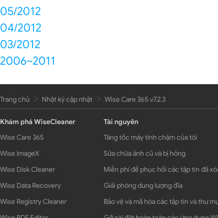
05/2012
04/2012
03/2012
2006~2011
Trang chủ
Nhật ký cập nhật
Wise Care 365 v7.2.3
Khám phá WiseCleaner
Tài nguyên
Wise Care 365
Tăng tốc máy tính chậm của tôi
Wise ImageX
Sửa chữa ảnh cũ và bị hỏng
Wise Disk Cleaner
Miễn phí để phục hồi các tập tin đã xó
Wise Data Recovery
Giải phóng dung lượng đĩa
Wise Registry Cleaner
Bảo vệ và mã hóa các tập tin và thư m
Wise PDF Editor
Gỡ cài đặt hoàn toàn các ứng dụng 