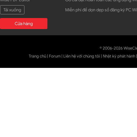
Tải xuống
Miễn phí để dọn dẹp sổ đăng ký PC 
Cửa hàng
© 2006-2026 WiseCl
Trang chủ
|
Forum
|
Liên hệ với chúng tôi
|
Nhật ký phát hành