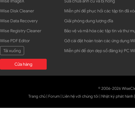
Wise ImageX
Sửa chữa ảnh cũ và bị hỏng
Wise Disk Cleaner
Miễn phí để phục hồi các tập tin đã xó
Wise Data Recovery
Giải phóng dung lượng đĩa
Wise Registry Cleaner
Bảo vệ và mã hóa các tập tin và thư m
Wise PDF Editor
Gỡ cài đặt hoàn toàn các ứng dụng 
Tải xuống
Miễn phí để dọn dẹp sổ đăng ký PC 
Cửa hàng
© 2006-2026 WiseCl
Trang chủ
|
Forum
|
Liên hệ với chúng tôi
|
Nhật ký phát hành