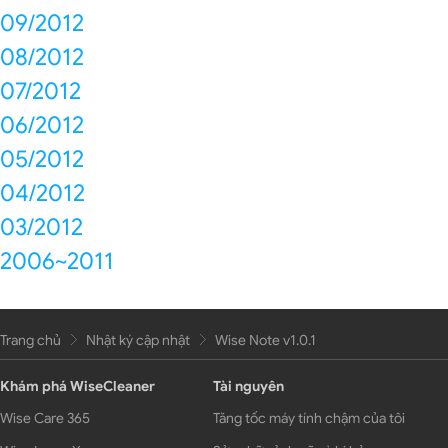
09/2012
08/2012
07/2012
06/2012
05/2012
04/2012
03/2012
2006~2011
Trang chủ
Nhật ký cập nhật
Wise Note v1.0.1
Khám phá WiseCleaner
Tài nguyên
Wise Care 365
Tăng tốc máy tính chậm của tôi