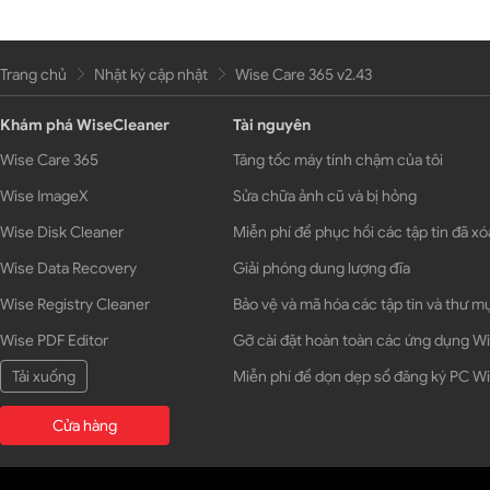
Trang chủ
Nhật ký cập nhật
Wise Care 365 v2.43
Khám phá WiseCleaner
Tài nguyên
Wise Care 365
Tăng tốc máy tính chậm của tôi
Wise ImageX
Sửa chữa ảnh cũ và bị hỏng
Wise Disk Cleaner
Miễn phí để phục hồi các tập tin đã xó
Wise Data Recovery
Giải phóng dung lượng đĩa
Wise Registry Cleaner
Bảo vệ và mã hóa các tập tin và thư m
Wise PDF Editor
Gỡ cài đặt hoàn toàn các ứng dụng 
Tải xuống
Miễn phí để dọn dẹp sổ đăng ký PC 
Cửa hàng