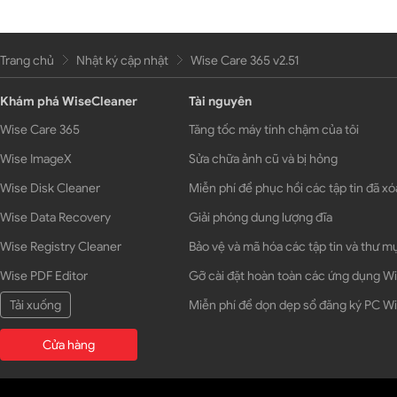
Trang chủ
Nhật ký cập nhật
Wise Care 365 v2.51
Khám phá WiseCleaner
Tài nguyên
Wise Care 365
Tăng tốc máy tính chậm của tôi
Wise ImageX
Sửa chữa ảnh cũ và bị hỏng
Wise Disk Cleaner
Miễn phí để phục hồi các tập tin đã xó
Wise Data Recovery
Giải phóng dung lượng đĩa
Wise Registry Cleaner
Bảo vệ và mã hóa các tập tin và thư m
Wise PDF Editor
Gỡ cài đặt hoàn toàn các ứng dụng 
Tải xuống
Miễn phí để dọn dẹp sổ đăng ký PC 
Cửa hàng