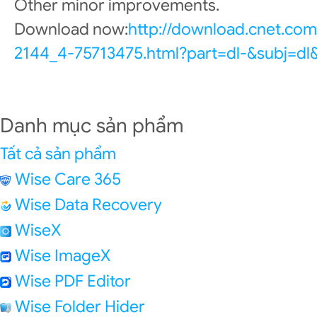
Other minor improvements.
Download now:
http://download.cnet.co
2144_4-75713475.html?part=dl-&subj=dl
Danh mục sản phẩm
Tất cả sản phẩm
Wise Care 365
Wise Data Recovery
WiseX
Wise ImageX
Wise PDF Editor
Wise Folder Hider