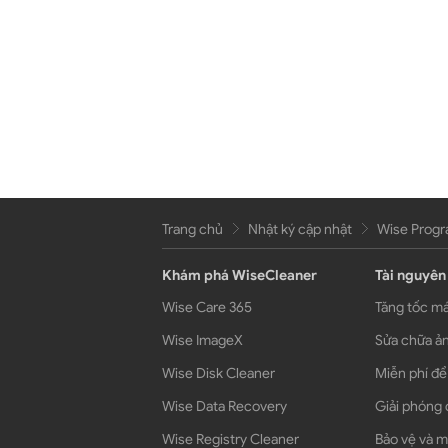
Trang chủ
Nhật ký cập nhật
Wise Progra
Khám phá WiseCleaner
Tài nguyên
Wise Care 365
Tăng tốc má
Wise ImageX
Sửa chữa ản
Wise Disk Cleaner
Miễn phí để
Wise Data Recovery
Giải phóng 
Wise Registry Cleaner
Bảo vệ và m