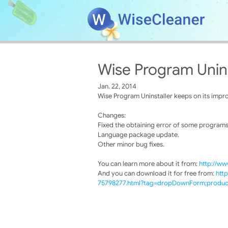
Wise Program Unins
Jan. 22, 2014
Wise Program Uninstaller keeps on its impro
Changes:
Fixed the obtaining error of some programs' 
Language package update.
Other minor bug fixes.
You can learn more about it from:
http://ww
And you can download it for free from:
htt
75798277.html?tag=dropDownForm;product