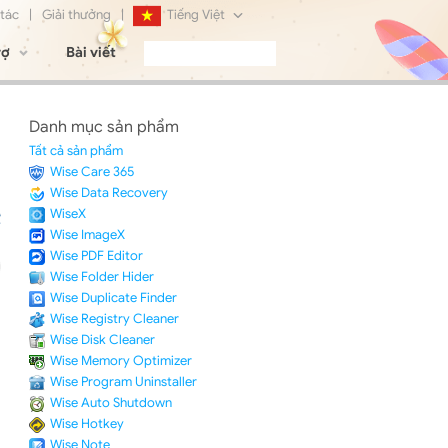
 tác
|
Giải thưởng
|
Tiếng Việt
rợ
Bài viết
English
Français
Danh mục sản phẩm
Deutsch
Tất cả sản phẩm
Wise Care 365
日本語
Wise Data Recovery
WiseX
Русский
Wise ImageX
Wise PDF Editor
简体中文
Wise Folder Hider
Wise Duplicate Finder
Wise Registry Cleaner
Wise Disk Cleaner
Wise Memory Optimizer
Wise Program Uninstaller
Wise Auto Shutdown
Wise Hotkey
Wise Note