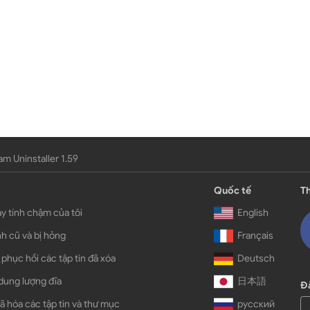
m Uninstaller 1.59
Quốc tế
Th
y tính chậm của tôi
English
h cũ và bị hỏng
Français
 phục hồi các tập tin đã xóa
Deutsch
dung lượng đĩa
日本語
Đă
ã hóa các tập tin và thư mục
русский