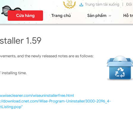
Trung tâm tải xuống
|
Đối
Cửa hàng
Trang chủ
Sản phẩm
Hỗ t
taller 1.59
vements, and the newly released notes are as follows:
installing time.
w.wisecleaner.com/wiseuninstallerfree.html
p://download.cnet.com/Wise-Program-Uninstaller/3000-2096_4-
Listing;pop"