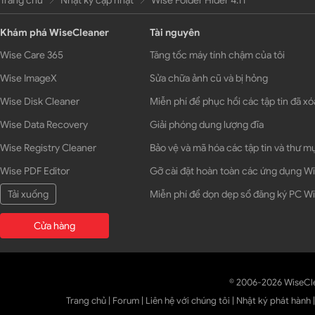
Trang chủ
Nhật ký cập nhật
Wise Folder Hider 4.11
Khám phá WiseCleaner
Tài nguyên
Wise Care 365
Tăng tốc máy tính chậm của tôi
Wise ImageX
Sửa chữa ảnh cũ và bị hỏng
Wise Disk Cleaner
Miễn phí để phục hồi các tập tin đã xó
Wise Data Recovery
Giải phóng dung lượng đĩa
Wise Registry Cleaner
Bảo vệ và mã hóa các tập tin và thư m
Wise PDF Editor
Gỡ cài đặt hoàn toàn các ứng dụng 
Tải xuống
Miễn phí để dọn dẹp sổ đăng ký PC 
Cửa hàng
© 2006-2026 WiseCl
Trang chủ
|
Forum
|
Liên hệ với chúng tôi
|
Nhật ký phát hành