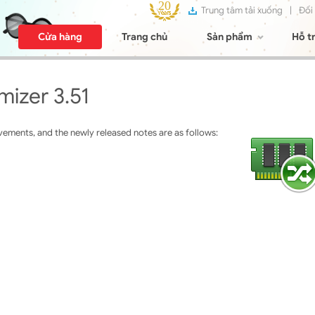
Trung tâm tải xuống
|
Đối
Cửa hàng
Trang chủ
Sản phẩm
Hỗ t
izer 3.51
ments, and the newly released notes are as follows: