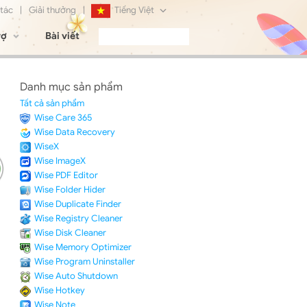
 tác
|
Giải thưởng
|
Tiếng Việt
rợ
Bài viết
English
Français
Danh mục sản phẩm
Deutsch
Tất cả sản phẩm
Wise Care 365
日本語
Wise Data Recovery
WiseX
Русский
Wise ImageX
Wise PDF Editor
简体中文
Wise Folder Hider
Wise Duplicate Finder
Wise Registry Cleaner
Wise Disk Cleaner
Wise Memory Optimizer
Wise Program Uninstaller
Wise Auto Shutdown
Wise Hotkey
Wise Note