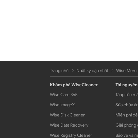
Trang chủ
Nhật ký cập nhật
Wise Memor
Khám phá WiseCleaner
Tài nguyên
Wise Care 365
Tăng tốc má
Wise ImageX
Sửa chữa ản
Wise Disk Cleaner
Miễn phí để
Wise Data Recovery
Giải phóng 
Wise Registry Cleaner
Bảo vệ và m