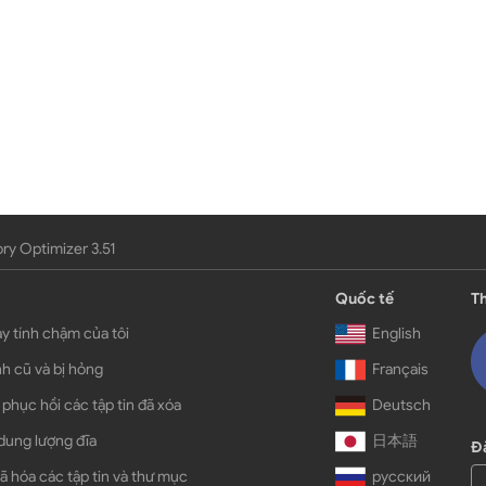
y Optimizer 3.51
Quốc tế
Th
y tính chậm của tôi
English
h cũ và bị hỏng
Français
 phục hồi các tập tin đã xóa
Deutsch
dung lượng đĩa
日本語
Đă
ã hóa các tập tin và thư mục
русский