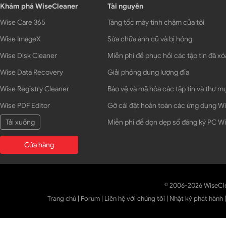
Khám phá WiseCleaner
Tài nguyên
Wise Care 365
Tăng tốc máy tính chậm của tôi
Wise ImageX
Sửa chữa ảnh cũ và bị hỏng
Wise Disk Cleaner
Miễn phí để phục hồi các tập tin đã xó
Wise Data Recovery
Giải phóng dung lượng đĩa
Wise Registry Cleaner
Bảo vệ và mã hóa các tập tin và thư m
Wise PDF Editor
Gỡ cài đặt hoàn toàn các ứng dụng 
Tải xuống
Miễn phí để dọn dẹp sổ đăng ký PC 
Cửa hàng
© 2006-2026 WiseCl
Trang chủ
|
Forum
|
Liên hệ với chúng tôi
|
Nhật ký phát hành