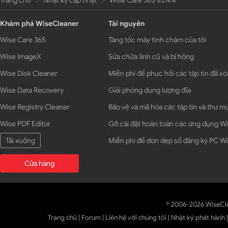
Trang chủ
Nhật ký cập nhật
Wise Care 365 v5.4.4
Khám phá WiseCleaner
Tài nguyên
Wise Care 365
Tăng tốc máy tính chậm của tôi
Wise ImageX
Sửa chữa ảnh cũ và bị hỏng
Wise Disk Cleaner
Miễn phí để phục hồi các tập tin đã xó
Wise Data Recovery
Giải phóng dung lượng đĩa
Wise Registry Cleaner
Bảo vệ và mã hóa các tập tin và thư m
Wise PDF Editor
Gỡ cài đặt hoàn toàn các ứng dụng 
Tải xuống
Miễn phí để dọn dẹp sổ đăng ký PC 
Cửa hàng
© 2006-2026 WiseCl
Trang chủ
|
Forum
|
Liên hệ với chúng tôi
|
Nhật ký phát hành