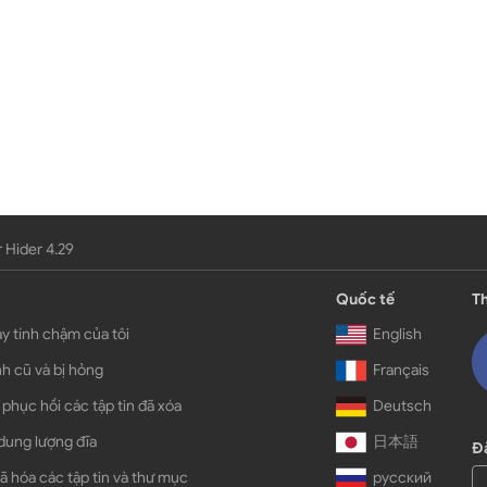
 Hider 4.29
Quốc tế
Th
y tính chậm của tôi
English
h cũ và bị hỏng
Français
 phục hồi các tập tin đã xóa
Deutsch
dung lượng đĩa
日本語
Đă
ã hóa các tập tin và thư mục
русский