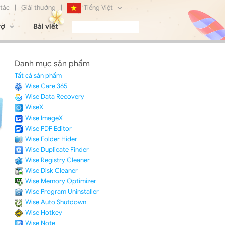
 tác
|
Giải thưởng
|
Tiếng Việt
rợ
Bài viết
English
Français
Danh mục sản phẩm
Deutsch
Tất cả sản phẩm
Wise Care 365
日本語
Wise Data Recovery
WiseX
Русский
Wise ImageX
Wise PDF Editor
简体中文
Wise Folder Hider
Wise Duplicate Finder
Wise Registry Cleaner
Wise Disk Cleaner
Wise Memory Optimizer
Wise Program Uninstaller
Wise Auto Shutdown
Wise Hotkey
Wise Note