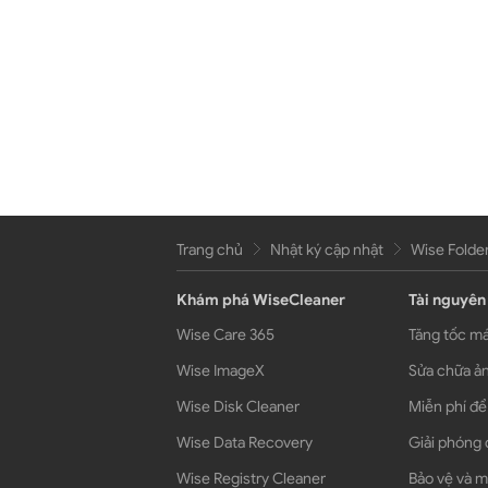
Trang chủ
Nhật ký cập nhật
Wise Folder
Khám phá WiseCleaner
Tài nguyên
Wise Care 365
Tăng tốc má
Wise ImageX
Sửa chữa ản
Wise Disk Cleaner
Miễn phí để
Wise Data Recovery
Giải phóng 
Wise Registry Cleaner
Bảo vệ và m