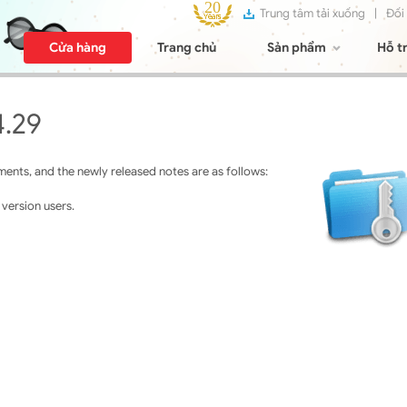
Trung tâm tải xuống
|
Đối
Cửa hàng
Trang chủ
Sản phẩm
Hỗ t
4.29
ents, and the newly released notes are as follows:
 version users.